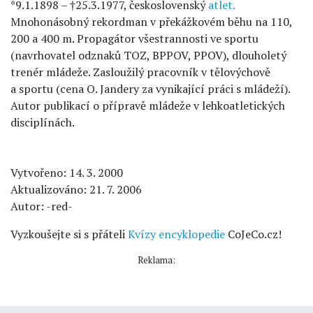
*9.1.1898 – †25.3.1977, československý
atlet.
Mnohonásobný rekordman v překážkovém běhu na 110,
200 a 400 m. Propagátor všestrannosti ve sportu
(navrhovatel odznaků TOZ, BPPOV, PPOV), dlouholetý
trenér mládeže. Zasloužilý pracovník v tělovýchově
a sportu (cena O. Jandery za vynikající práci s mládeží).
Autor publikací o přípravě mládeže v lehkoatletických
disciplínách.
Vytvořeno: 14. 3. 2000
Aktualizováno: 21. 7. 2006
Autor: -red-
Vyzkoušejte si s přáteli
Kvízy encyklopedie
CoJeCo.cz!
Reklama: