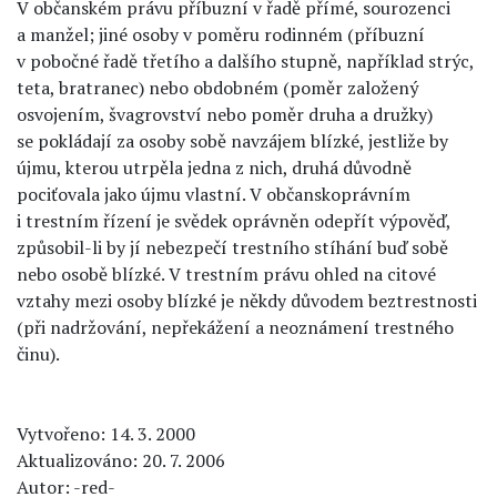
V občanském právu příbuzní v řadě přímé, sourozenci
a manžel; jiné osoby v poměru rodinném (příbuzní
v pobočné řadě třetího a dalšího stupně, například strýc,
teta, bratranec) nebo obdobném (poměr založený
osvojením, švagrovství nebo poměr druha a družky)
se pokládají za osoby sobě navzájem blízké, jestliže by
újmu, kterou utrpěla jedna z nich, druhá důvodně
pociťovala jako újmu vlastní. V občanskoprávním
i trestním řízení je svědek oprávněn odepřít výpověď,
způsobil-li by jí nebezpečí trestního stíhání buď sobě
nebo osobě blízké. V trestním právu ohled na citové
vztahy mezi osoby blízké je někdy důvodem beztrestnosti
(při nadržování, nepřekážení a neoznámení trestného
činu).
Vytvořeno: 14. 3. 2000
Aktualizováno: 20. 7. 2006
Autor: -red-