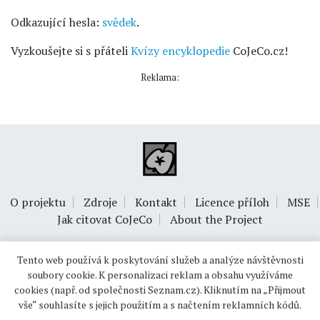
Odkazující hesla:
svědek
.
Vyzkoušejte si s přáteli
Kvízy encyklopedie
CoJeCo.cz!
Reklama:
O projektu
Zdroje
Kontakt
Licence příloh
MSE
Jak citovat CoJeCo
About the Project
Tento web používá k poskytování služeb a analýze návštěvnosti
soubory cookie. K personalizaci reklam a obsahu využíváme
cookies (např. od společnosti Seznam.cz). Kliknutím na „Přijmout
vše“ souhlasíte s jejich použitím a s načtením reklamních kódů.
© 1999-2026
OPTIMUS s.r.o.