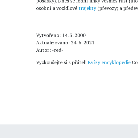
posádky). Dnes se lodní linky vesměs ruší (úlo
osobní a vozidlové
trajekty
(převozy) a předev
Vytvořeno: 14. 3. 2000
Aktualizováno: 24. 6. 2021
Autor: -red-
Vyzkoušejte si s přáteli
Kvízy encyklopedie
Co