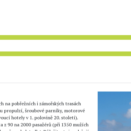
ích na pobřežních i zámořských trasách
ou propulzí, šroubové parníky, motorové
cí hotely v 1. polovině 20. století).
ta z 90 na 2000 pasažérů (při 1350 mužích