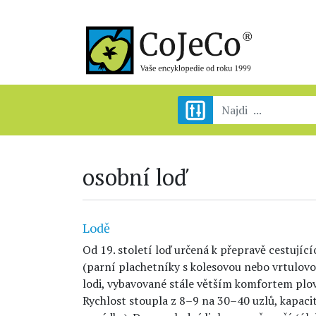
osobní loď
Lodě
Od 19. století loď určená k přepravě cestujíc
(parní plachetníky s kolesovou nebo vrtulov
lodi, vybavované stále větším komfortem plovou
Rychlost stoupla z 8–9 na 30–40 uzlů, kapaci