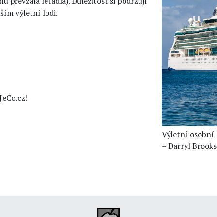
hu převzala letadla). Důležitost si podržují
ším výletní lodi.
JeCo.cz!
Výletní osobní 
– Darryl Brooks