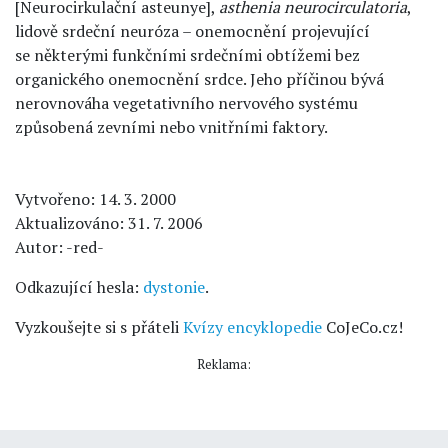
[Neurocirkulační asteunye],
asthenia neurocirculatoria
,
lidově srdeční neuróza – onemocnění projevující
se některými funkčními srdečními obtížemi bez
organického onemocnění srdce. Jeho příčinou bývá
nerovnováha vegetativního nervového systému
způsobená zevními nebo vnitřními faktory.
Vytvořeno: 14. 3. 2000
Aktualizováno: 31. 7. 2006
Autor: -red-
Odkazující hesla:
dystonie
.
Vyzkoušejte si s přáteli
Kvízy encyklopedie
CoJeCo.cz!
Reklama: