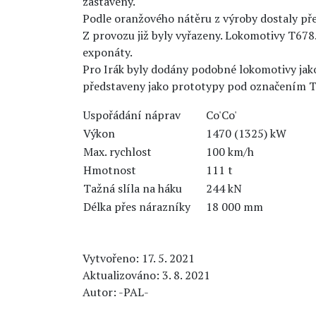
zastaveny.
Podle oranžového nátěru z výroby dostaly př
Z provozu již byly vyřazeny. Lokomotivy T678
exponáty.
Pro Irák byly dodány podobné lokomotivy ja
představeny jako prototypy pod označením T
Uspořádání náprav
Co'Co'
Výkon
1470 (1325) kW
Max. rychlost
100 km/h
Hmotnost
111 t
Tažná slíla na háku
244 kN
Délka přes nárazníky
18 000 mm
Vytvořeno: 17. 5. 2021
Aktualizováno: 3. 8. 2021
Autor: -PAL-