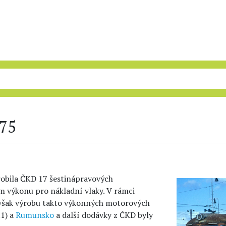
775
robila ČKD 17 šestinápravových
 výkonu pro nákladní vlaky. V rámci
 však výrobu takto výkonných motorových
.1) a
Rumunsko
a další dodávky z ČKD byly