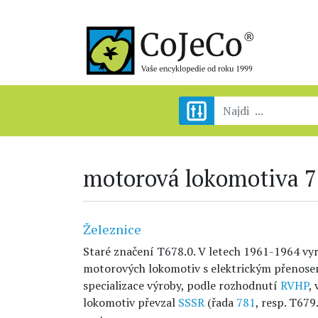
motorová lokomotiva 
Železnice
Staré značení T678.0. V letech 1961-1964 vy
motorových lokomotiv s elektrickým přenosem
specializace výroby, podle rozhodnutí
RVHP
,
lokomotiv převzal
SSSR
(řada
781
, resp. T679