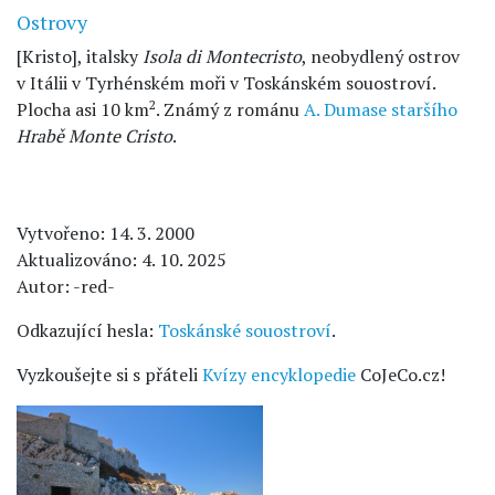
Ostrovy
[Kristo], italsky
Isola di Montecristo
, neobydlený ostrov
v Itálii v Tyrhénském moři v Toskánském souostroví.
2
Plocha asi 10 km
. Známý z románu
A. Dumase staršího
Hrabě Monte Cristo
.
Vytvořeno: 14. 3. 2000
Aktualizováno: 4. 10. 2025
Autor: -red-
Odkazující hesla:
Toskánské souostroví
.
Vyzkoušejte si s přáteli
Kvízy encyklopedie
CoJeCo.cz!