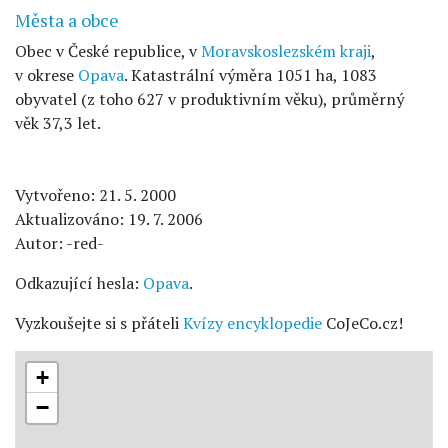
Města a obce
Obec v České republice, v
Moravskoslezském kraji
,
v okrese
Opava
. Katastrální výměra 1051 ha, 1083
obyvatel (z toho 627 v produktivním věku), průměrný
věk 37,3 let.
Vytvořeno: 21. 5. 2000
Aktualizováno: 19. 7. 2006
Autor: -red-
Odkazující hesla:
Opava
.
Vyzkoušejte si s přáteli
Kvízy encyklopedie
CoJeCo.cz!
+
−