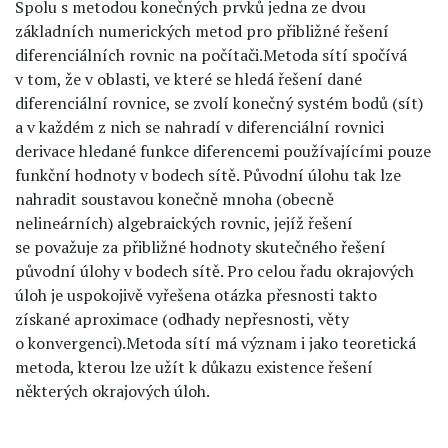
Spolu s metodou konečných prvků jedna ze dvou
základních numerických metod pro přibližné řešení
diferenciálních rovnic na počítači.Metoda sítí spočívá
v tom, že v oblasti, ve které se hledá řešení dané
diferenciální rovnice, se zvolí konečný systém bodů (sít)
a v každém z nich se nahradí v diferenciální rovnici
derivace hledané funkce diferencemi používajícími pouze
funkční hodnoty v bodech sítě. Původní úlohu tak lze
nahradit soustavou konečně mnoha (obecně
nelineárních) algebraických rovnic, jejíž řešení
se považuje za přibližné hodnoty skutečného řešení
původní úlohy v bodech sítě. Pro celou řadu okrajových
úloh je uspokojivě vyřešena otázka přesnosti takto
získané aproximace (odhady nepřesnosti, věty
o konvergenci).Metoda sítí má význam i jako teoretická
metoda, kterou lze užít k důkazu existence řešení
některých okrajových úloh.