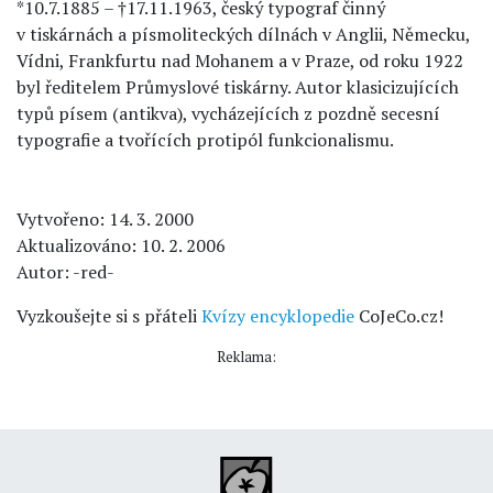
*10.7.1885 – †17.11.1963, český typograf činný
v tiskárnách a písmoliteckých dílnách v Anglii, Německu,
Vídni, Frankfurtu nad Mohanem a v Praze, od roku 1922
byl ředitelem Průmyslové tiskárny. Autor klasicizujících
typů písem (antikva), vycházejících z pozdně secesní
typografie a tvořících protipól funkcionalismu.
Vytvořeno: 14. 3. 2000
Aktualizováno: 10. 2. 2006
Autor: -red-
Vyzkoušejte si s přáteli
Kvízy encyklopedie
CoJeCo.cz!
Reklama: