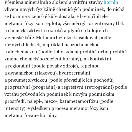
Přeměna minerálního složení a vnitřní stavby
hornin
vlivem nových fyzikálně chemických podmínek, do nichž
se hornina v zemské kůře dostala. Hlavní činitelé
metamorfózy jsou teplota, všesměrný i orientovaný tlak
a chemická aktivita roztoků a plynů cirkulujících
v zemské kůře. Metamorfózu lze klasifikovat podle
různých hledisek, například na izochemickou
a alochemickou (podle toho, zda neprobíhá nebo probíhá
změna chemického složení horniny), na kontaktní
a regionální (podle povahy zdroje), tepelnou
a dynamickou (tlakovou), hydrotermální
a pneumatolytickou (podle převažujících pochodů),
progresívní (prográdní) a regresívní (retrográdní) podle
vztahu průvodních podmínek k novým podmínkám
prostředí, na epi-, mezo-, katametamorfózu (podle
intenzity). Výsledkem procesu metamorfózy jsou
metamorfované horniny.