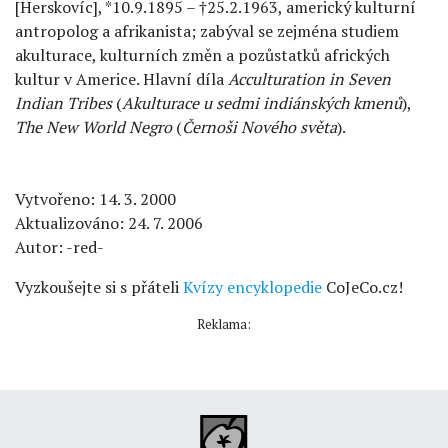
[Herskovíc], *10.9.1895 – †25.2.1963, americký kulturní
antropolog a afrikanista; zabýval se zejména studiem
akulturace, kulturních změn a pozůstatků afrických
kultur v Americe. Hlavní díla
Acculturation in Seven
Indian Tribes
(
Akulturace u sedmi indiánských kmenů
),
The New World Negro
(
Černoši Nového světa
).
Vytvořeno: 14. 3. 2000
Aktualizováno: 24. 7. 2006
Autor: -red-
Vyzkoušejte si s přáteli
Kvízy encyklopedie
CoJeCo.cz!
Reklama: