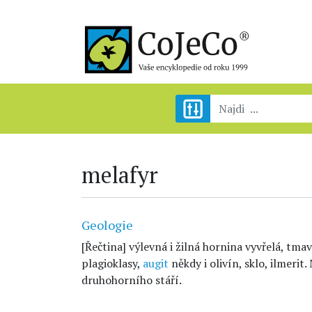
melafyr
Geologie
[Řečtina] výlevná i žilná hornina vyvřelá, tma
plagioklasy,
augit
někdy i olivín, sklo, ilmerit
druhohorního stáří.