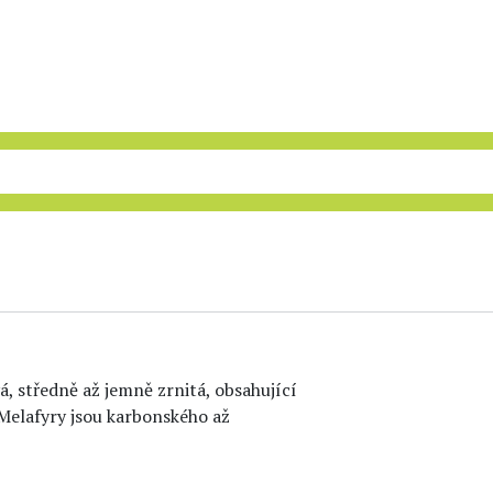
vá, středně až jemně zrnitá, obsahující
. Melafyry jsou karbonského až