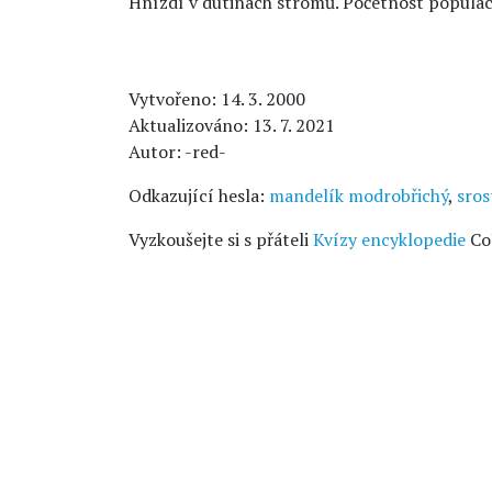
Hnízdí v dutinách stromů. Početnost populací 
Vytvořeno: 14. 3. 2000
Aktualizováno: 13. 7. 2021
Autor: -red-
Odkazující hesla:
mandelík modrobřichý
,
sros
Vyzkoušejte si s přáteli
Kvízy encyklopedie
Co