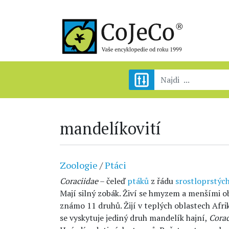
mandelíkovití
Zoologie
/
Ptáci
Coraciidae
– čeleď
ptáků
z řádu
srostloprstýc
Mají silný zobák. Živí se hmyzem a menšími ob
známo 11 druhů. Žijí v teplých oblastech Afrik
se vyskytuje jediný druh mandelík hajní,
Corac