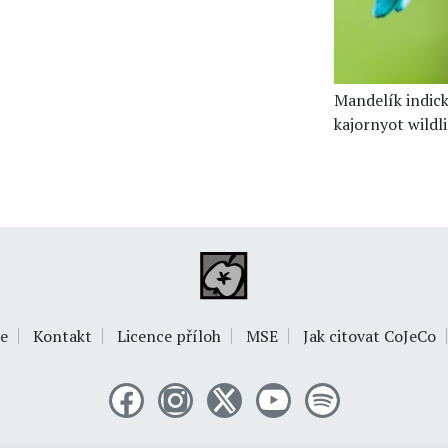
Mandelík indick
kajornyot wildl
e
Kontakt
Licence příloh
MSE
Jak citovat CoJeCo