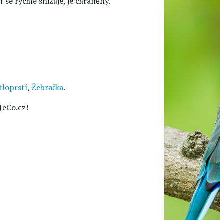
se rychle snižuje, je chráněný.
tloprstí
,
Žebračka
.
JeCo.cz!