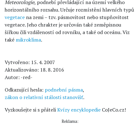
Meteorologie
, podnebí převládající na území velkého
horizontálního rozsahu. Určuje rozmístění hlavních typů
vegetace
na zemi – tzv. pásmovitost nebo stupňovitost
vegetace. Jeho chrakter je určován také zeměpisnou
šířkou čili vzdáleností od rovníku, a také od oceánu. Viz
také
mikroklima
.
Vytvořeno: 15. 4. 2007
Aktualizováno: 18. 8. 2016
Autor: -red-
Odkazující hesla:
podnební pásma
,
zákon o relativní stálosti stanovišť
.
Vyzkoušejte si s přáteli
Kvízy encyklopedie
CoJeCo.cz!
Reklama: