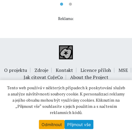
Reklama:
O projektu
Zdroje
Kontakt
Licence příloh
MSE
Jak citovat CoJeCo
About the Project
Tento web používá v některých případech k poskytování služeb
a analýze návštěvnosti soubory cookie. K personalizaci reklamy
a jejího obsahu mohou být využívány cookies. Kliknutím na
„Přijmout vše“ souhlasíte s jejich použitím a s načtením
reklamních kódů.
© 1999-2026
OPTIMUS s.r.o.
Odmítnout
Přijmout vše