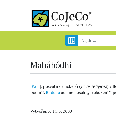
Mahábódhi
[
Páli
], posvátná smokvoň (
Ficus religiosa
) v 
pod níž
Buddha
údajně dosáhl „probuzení“, p
Vytvořeno: 14. 3. 2000