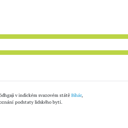
Bódhgaji v indickém svazovém státě
Bihár
,
oznání podstaty lidského bytí.