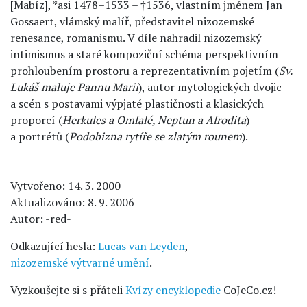
[Mabíz], *asi 1478–1533 – †1536, vlastním jménem Jan
Gossaert, vlámský malíř, představitel nizozemské
renesance, romanismu. V díle nahradil nizozemský
intimismus a staré kompoziční schéma perspektivním
prohloubením prostoru a reprezentativním pojetím (
Sv.
Lukáš maluje Pannu Marii
), autor mytologických dvojic
a scén s postavami výpjaté plastičnosti a klasických
proporcí (
Herkules a Omfalé, Neptun a Afrodita
)
a portrétů (
Podobizna rytíře se zlatým rounem
).
Vytvořeno: 14. 3. 2000
Aktualizováno: 8. 9. 2006
Autor: -red-
Odkazující hesla:
Lucas van Leyden
,
nizozemské výtvarné umění
.
Vyzkoušejte si s přáteli
Kvízy encyklopedie
CoJeCo.cz!