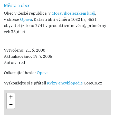
Města a obce
Obec v České republice, v
Moravskoslezském kraji
,
v okrese
Opava
. Katastrální výměra 1082 ha, 4621
obyvatel (z toho 2741 v produktivním věku), průměrný
věk 38,6 let.
Vytvořeno: 21. 5. 2000
Aktualizováno: 19. 7. 2006
Autor: -red-
Odkazující hesla:
Opava
.
Vyzkoušejte si s přáteli
Kvízy encyklopedie
CoJeCo.cz!
+
−