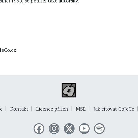
inci 1999, se podílel také autorsky.
JeCo.cz!
e
Kontakt
Licence příloh
MSE
Jak citovat CoJeCo