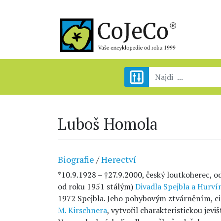
Luboš Homola
Biografie
/
Herectví
*10.9.1928 – †27.9.2000, český loutkoherec, 
od roku 1951 stálým)
Divadla Spejbla a Hurví
1972 Spejbla. Jeho pohybovým ztvárněním, cit
M. Kirschnera
, vytvořil charakteristickou jev