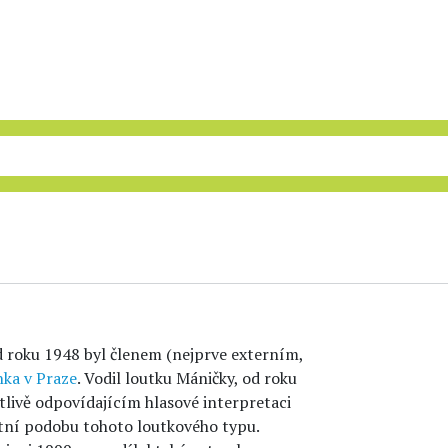
od roku 1948 byl členem (nejprve externím,
nka v Praze
. Vodil loutku Máničky, od roku
livě odpovídajícím hlasové interpretaci
ištní podobu tohoto loutkového typu.