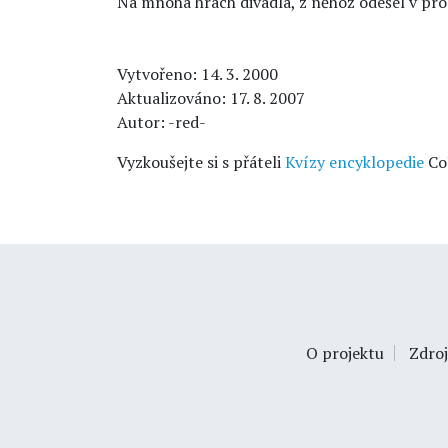
Na mnoha hrách divadla, z něhož odešel v pros
Vytvořeno: 14. 3. 2000
Aktualizováno: 17. 8. 2007
Autor: -red-
Vyzkoušejte si s přáteli
Kvízy encyklopedie
Co
O projektu
Zdroj