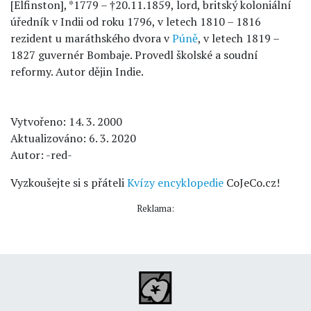
[Elfinston], *1779 – †20.11.1859, lord, britský koloniální
úředník v Indii od roku 1796, v letech 1810 – 1816
rezident u maráthského dvora v
Púně
, v letech 1819 –
1827 guvernér Bombaje. Provedl školské a soudní
reformy. Autor dějin Indie.
Vytvořeno: 14. 3. 2000
Aktualizováno: 6. 3. 2020
Autor: -red-
Vyzkoušejte si s přáteli
Kvízy encyklopedie
CoJeCo.cz!
Reklama: