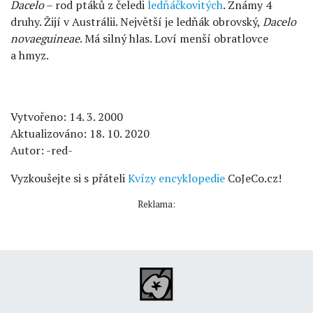
Dacelo
– rod ptáků z čeledi
ledňáčkovitých
. Známy 4
druhy. Žijí v Austrálii. Největší je ledňák obrovský,
Dacelo
novaeguineae
. Má silný hlas. Loví menší obratlovce
a hmyz.
Vytvořeno: 14. 3. 2000
Aktualizováno: 18. 10. 2020
Autor: -red-
Vyzkoušejte si s přáteli
Kvízy encyklopedie
CoJeCo.cz!
Reklama: