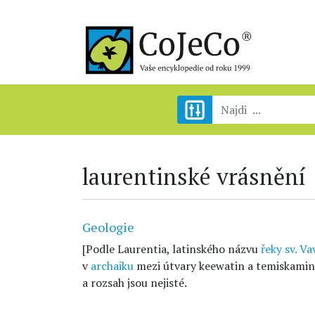
laurentinské vrásnění
Geologie
[Podle Laurentia, latinského názvu
řeky sv. Va
v
archaiku
mezi útvary keewatin a temiskami
a rozsah jsou nejisté.