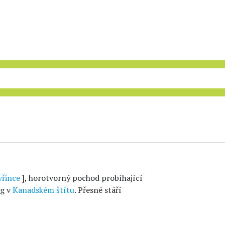
vřince
], horotvorný pochod probíhající
ng v
Kanadském štítu
. Přesné stáří