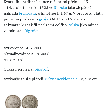
Kvartník – stříbrná mince ražená od přelomu 13.
a 14. století do roku 1325 ve
Slezsku
jako zlepšená
náhrada
brakteátu
, o hmotnosti 1,67 g. V přepočtu platil
polovinu pražského
groše
. Od 14. do 16. století
se kwartnik rozšířil na území celého
Polska
jako mince
v hodnotě
půlgroše
.
Vytvořeno: 14. 3. 2000
Aktualizováno: 21. 9. 2006
Autor: -red-
Odkazující hesla:
půlgroš
.
Vyzkoušejte si s přáteli
Kvízy encyklopedie
CoJeCo.cz!