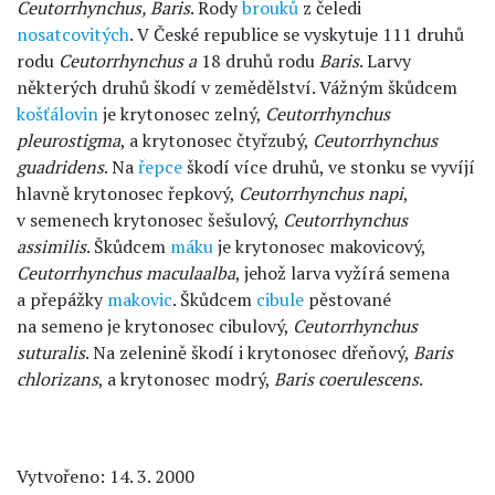
Ceutorrhynchus, Baris
. Rody
brouků
z čeledi
nosatcovitých
. V České republice se vyskytuje 111 druhů
rodu
Ceutorrhynchus a
18 druhů rodu
Baris
. Larvy
některých druhů škodí v zemědělství. Vážným škůdcem
košťálovin
je krytonosec zelný,
Ceutorrhynchus
pleurostigma
, a krytonosec čtyřzubý,
Ceutorrhynchus
guadridens
. Na
řepce
škodí více druhů, ve stonku se vyvíjí
hlavně krytonosec řepkový,
Ceutorrhynchus napi
,
v semenech krytonosec šešulový,
Ceutorrhynchus
assimilis
. Škůdcem
máku
je krytonosec makovicový,
Ceutorrhynchus maculaalba
, jehož larva vyžírá semena
a přepážky
makovic
. Škůdcem
cibule
pěstované
na semeno je krytonosec cibulový,
Ceutorrhynchus
suturalis
. Na zelenině škodí i krytonosec dřeňový,
Baris
chlorizans
, a krytonosec modrý,
Baris coerulescens
.
Vytvořeno: 14. 3. 2000