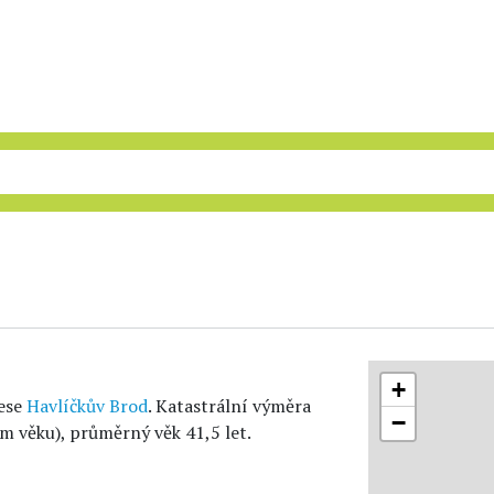
+
rese
Havlíčkův Brod
. Katastrální výměra
−
m věku), průměrný věk 41,5 let.