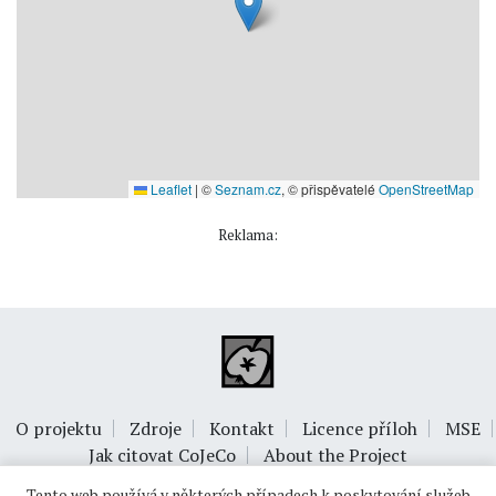
Leaflet
|
©
Seznam.cz
, © přispěvatelé
OpenStreetMap
Reklama:
O projektu
Zdroje
Kontakt
Licence příloh
MSE
Jak citovat CoJeCo
About the Project
Tento web používá v některých případech k poskytování služeb