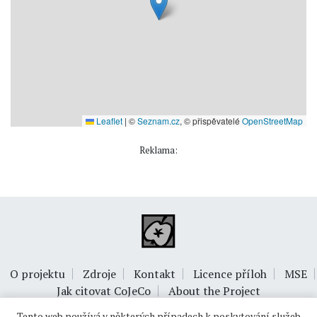
Leaflet
|
©
Seznam.cz
, © přispěvatelé
OpenStreetMap
Reklama:
O projektu
Zdroje
Kontakt
Licence příloh
MSE
Jak citovat CoJeCo
About the Project
Tento web používá v některých případech k poskytování služeb