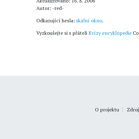
Aktualizováno: 16. 8. 2006
Autor: -red-
Odkazující hesla:
skalní okno
.
Vyzkoušejte si s přáteli
Kvízy encyklopedie
Co
O projektu
Zdroj