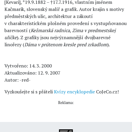
[Kevari], *19.9.1882 – †17.7.1916, vlastním jménem
Kačmarik, slovenský malíř a grafik. Autor krajin s motivy
předměstských ulic, architektur a zákoutí
v charakteristickém plošném provedení s vystupňovanou
barevností (
Kežmarská radnica
,
Zima v predmestskej
uličke
). Z grafiky jsou nejvýznamnější dvojbarevné
linořezy (
Dáma v prútenom kresle pred zrkadlom
).
Vytvořeno: 14. 3. 2000
Aktualizováno: 12. 9. 2007
Autor: -red-
Vyzkoušejte si s přáteli
Kvízy encyklopedie
CoJeCo.cz!
Reklama: