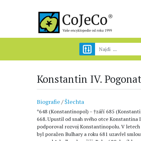
Konstantin IV. Pogona
Biografie
/
Šlechta
*648 (Konstantinopol) – †září 685 (Konstanti
668. Upustil od snah svého otce Konstantina II
podporoval rozvoj Konstantinopolu. V letech
byl poražen Bulhary a roku 681 uzavřel sml