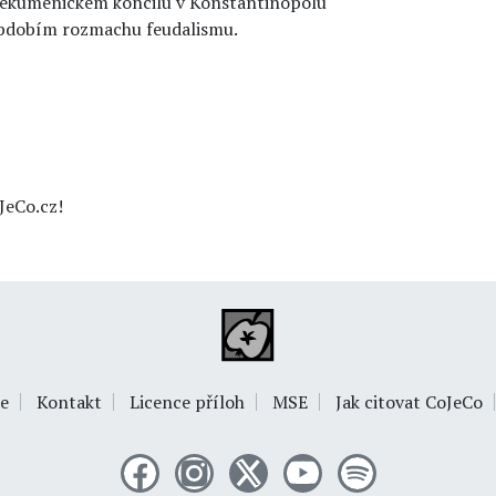
na ekumenickém koncilu v Konstantinopolu
obdobím rozmachu feudalismu.
JeCo.cz!
e
Kontakt
Licence příloh
MSE
Jak citovat CoJeCo