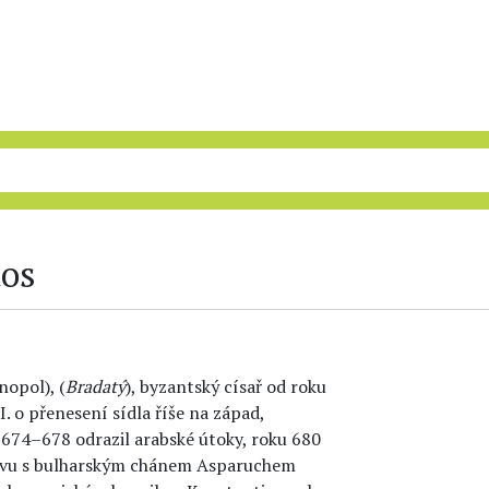
tos
nopol), (
Bradatý
), byzantský císař od roku
. o přenesení sídla říše na západ,
 674–678 odrazil arabské útoky, roku 680
ouvu s bulharským chánem Asparuchem