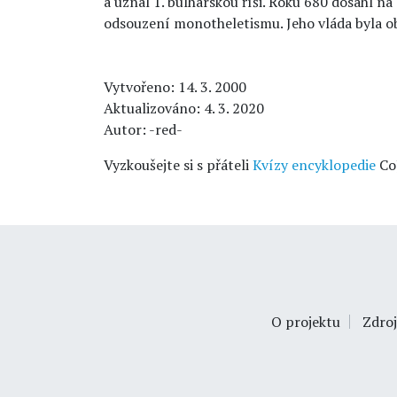
a uznal 1. bulharskou říši. Roku 680 dosáhl 
odsouzení monotheletismu. Jeho vláda byla 
Vytvořeno: 14. 3. 2000
Aktualizováno: 4. 3. 2020
Autor: -red-
Vyzkoušejte si s přáteli
Kvízy encyklopedie
Co
O projektu
Zdroj