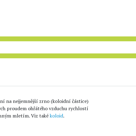
 na nejjemnější zrno (koloidní částice)
ch proudem ohřátého vzduchu rychlostí
emným mletím. Viz také
koloid
.