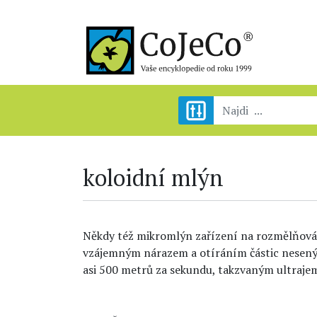
koloidní mlýn
Někdy též mikromlýn zařízení na rozmělňování
vzájemným nárazem a otíráním částic nesený
asi 500 metrů za sekundu, takzvaným ultraj