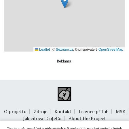
Leaflet
|
©
Seznam.cz
, © přispěvatelé
OpenStreetMap
Reklama:
O projektu
Zdroje
Kontakt
Licence příloh
MSE
Jak citovat CoJeCo
About the Project
Tento web používá v některých případech k poskytování služeb