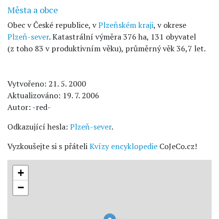
Města a obce
Obec v České republice, v
Plzeňském kraji
, v okrese
Plzeň-sever
. Katastrální výměra 376 ha, 131 obyvatel
(z toho 83 v produktivním věku), průměrný věk 36,7 let.
Vytvořeno: 21. 5. 2000
Aktualizováno: 19. 7. 2006
Autor: -red-
Odkazující hesla:
Plzeň-sever
.
Vyzkoušejte si s přáteli
Kvízy encyklopedie
CoJeCo.cz!
+
−