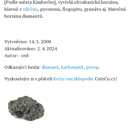
[Podle města Kimberley], vyvřelá ultrabazická hornina,
hlavně z
olivínu
, pyroxenu, flogopitu, granátu aj. Matečná
hornina diamantů.
Vytvořeno: 14. 3. 2000
Aktualizováno: 2. 4. 2024
Autor: -red-
Odkazující hesla:
diamant
,
karbonatit
,
pyrop
.
Vyzkoušejte si s přáteli
Kvízy encyklopedie
CoJeCo.cz!