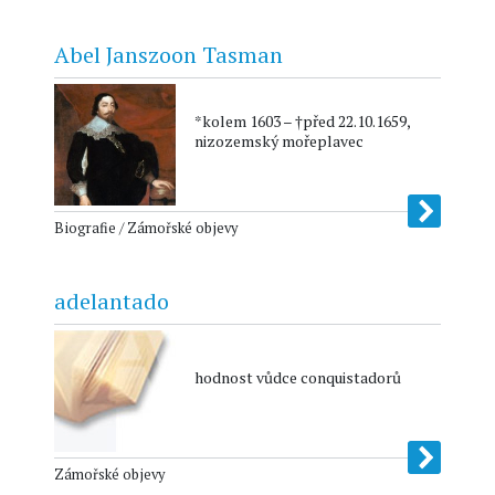
Abel Janszoon Tasman
*kolem 1603 – †před 22.10.1659,
nizozemský mořeplavec
Biografie / Zámořské objevy
adelantado
hodnost vůdce conquistadorů
Zámořské objevy