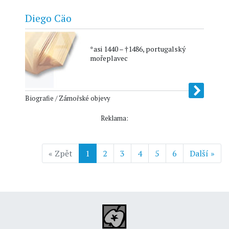
Diego Cäo
*asi 1440 – †1486, portugalský
mořeplavec
Biografie / Zámořské objevy
Reklama:
« Zpět
1
2
3
4
5
6
Další »