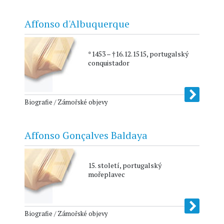
Affonso d'Albuquerque
*1453 – †16.12.1515, portugalský
conquistador
Biografie / Zámořské objevy
Affonso Gonçalves Baldaya
15. století, portugalský
mořeplavec
Biografie / Zámořské objevy