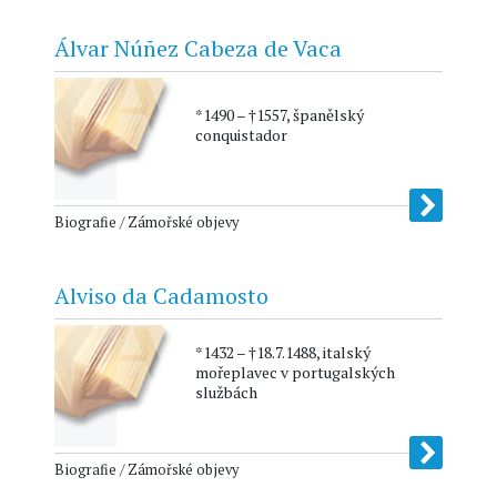
Álvar Núñez Cabeza de Vaca
*1490 – †1557, španělský
conquistador
Biografie / Zámořské objevy
Alviso da Cadamosto
*1432 – †18.7.1488, italský
mořeplavec v portugalských
službách
Biografie / Zámořské objevy