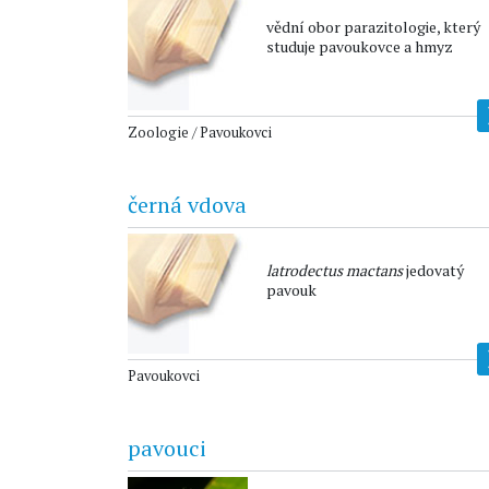
vědní obor parazitologie, který
studuje pavoukovce a hmyz
Zoologie / Pavoukovci
černá vdova
latrodectus mactans
jedovatý
pavouk
Pavoukovci
pavouci