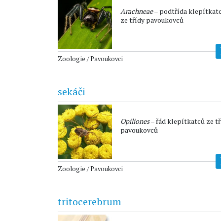
Arachneae
– podtřída klepítkat
ze třídy pavoukovců
Zoologie / Pavoukovci
sekáči
Opiliones
– řád klepítkatců ze tř
pavoukovců
Zoologie / Pavoukovci
tritocerebrum