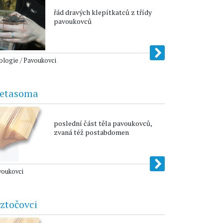
řád dravých klepítkatců z třídy
pavoukovců
logie / Pavoukovci
etasoma
poslední část těla pavoukovců,
zvaná též postabdomen
voukovci
ztočovci