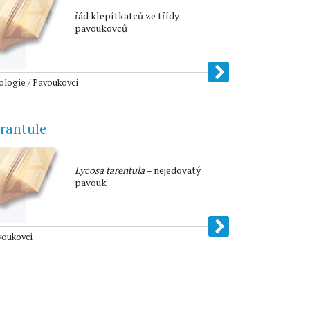
řád klepítkatců ze třídy
pavoukovců
logie / Pavoukovci
arantule
Lycosa tarentula
– nejedovatý
pavouk
voukovci