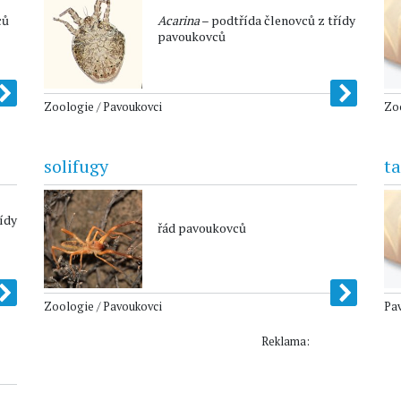
ců
Acarina
– podtřída členovců z třídy
pavoukovců
Zoologie / Pavoukovci
Zoo
solifugy
t
ídy
řád pavoukovců
Zoologie / Pavoukovci
Pa
Reklama: