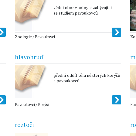
vědní obor zoologie zabývající
se studiem pavoukovců
Zoologie / Pavoukovci
Zoo
hlavohruď
m
přední oddíl těla některých korýšů
a pavoukovců
Pavoukovci / Korýši
Pa
roztoči
ro