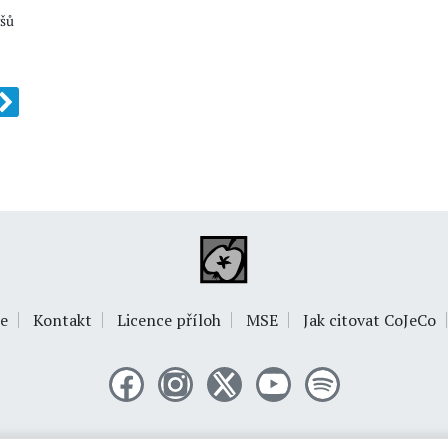
ýšů
e
Kontakt
Licence příloh
MSE
Jak citovat CoJeCo
© 1999-2026
OPTIMUS s.r.o.