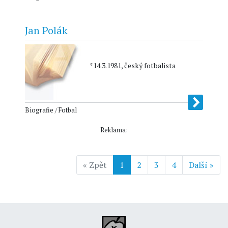
Jan Polák
*14.3.1981, český fotbalista
Biografie / Fotbal
Reklama:
« Zpět
1
2
3
4
Další »