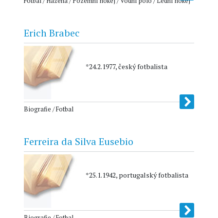
Fotbal / Házená / Pozemní hokej / Vodní pólo / Lední hokej
Erich Brabec
*24.2.1977, český fotbalista
Biografie / Fotbal
Ferreira da Silva Eusebio
*25.1.1942, portugalský fotbalista
Biografie / Fotbal