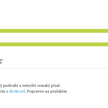
c
ký purkrabí a nejvyšší zemský písař.
ním z
direktorů
. Popraven na pražském