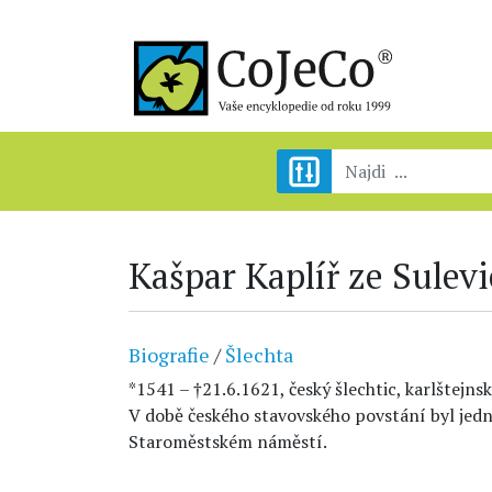
Kašpar Kaplíř ze Sulevi
Biografie
/
Šlechta
*1541 – †21.6.1621, český šlechtic, karlštejns
V době českého stavovského povstání byl jed
Staroměstském náměstí.