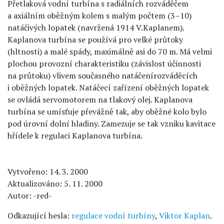
Přetlaková vodní turbína s radiálních rozváděčem
a axiálním oběžným kolem s malým počtem (3–10)
natáčivých lopatek (navržená 1914 V.Kaplanem).
Kaplanova turbína se používá pro velké průtoky
(hltnosti) a malé spády, maximálně asi do 70 m. Má velmi
plochou provozní charakteristiku (závislost účinnosti
na průtoku) vlivem současného natáčenírozváděcích
i oběžných lopatek. Natáčecí zařízení oběžných lopatek
se ovládá servomotorem na tlakový olej. Kaplanova
turbína se umísťuje převážně tak, aby oběžné kolo bylo
pod úrovní dolní hladiny. Zamezuje se tak vzniku kavitace
hřídele k regulaci Kaplanova turbína.
Vytvořeno: 14. 3. 2000
Aktualizováno: 5. 11. 2000
Autor: -red-
Odkazující hesla:
regulace vodní turbíny
,
Viktor Kaplan
.