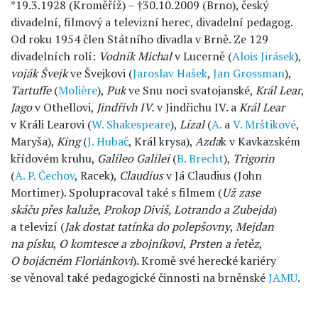
*19.3.1928 (Kroměříž) – †30.10.2009 (Brno), český
divadelní, filmový a televizní herec, divadelní pedagog.
Od roku 1954 člen Státního divadla v Brně. Ze 129
divadelních rolí:
Vodník Michal
v Lucerně (
Alois Jirásek
),
voják Švejk
ve Švejkovi (
Jaroslav Hašek
,
Jan Grossman
),
Tartuffe
(
Molière
),
Puk
ve Snu noci svatojanské,
Král Lear
,
Jago
v Othellovi,
Jindřivh IV.
v Jindřichu IV. a
Král Lear
v Králi Learovi (
W. Shakespeare
),
Lízal
(
A.
a
V. Mrštikové
,
Maryša),
King
(
J. Hubač
, Král krysa),
Azda
k v Kavkazském
křídovém kruhu,
Galileo Galilei
(
B. Brecht
),
Trigorin
(
A. P. Čechov
, Racek),
Claudius
v Já Claudius (John
Mortimer). Spolupracoval také s filmem (
Už zase
skáču přes kaluže
,
Prokop Diviš
,
Lotrando a Zubejda
)
a televizí (
Jak dostat tatínka do polepšovny
,
Mejdan
na písku
,
O komtesce a zbojníkovi
,
Prsten a řetěz
,
O bojácném Floriánkovi
). Kromě své herecké kariéry
se věnoval také pedagogické činnosti na brněnské
JAMU
.