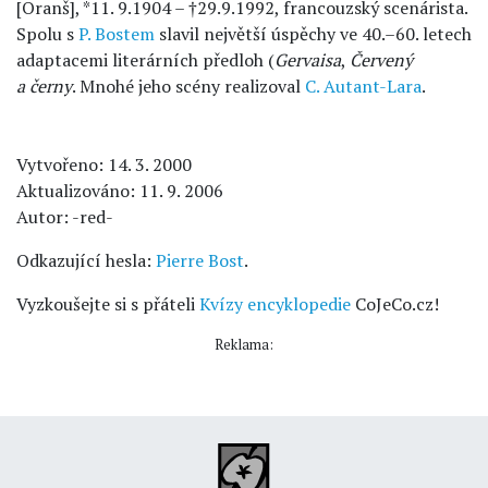
[Oranš], *11. 9.1904 – †29.9.1992, francouzský scenárista.
Spolu s
P. Bostem
slavil největší úspěchy ve 40.–60. letech
adaptacemi literárních předloh (
Gervaisa
,
Červený
a černy
. Mnohé jeho scény realizoval
C. Autant-Lara
.
Vytvořeno: 14. 3. 2000
Aktualizováno: 11. 9. 2006
Autor: -red-
Odkazující hesla:
Pierre Bost
.
Vyzkoušejte si s přáteli
Kvízy encyklopedie
CoJeCo.cz!
Reklama: