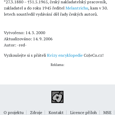
*27.3.1880 – †31.5.1965, český nakladatelský pracovník,
zakladatel a do roku 1945 ředitel
Melantrichu
, kam v 30.
letech soustředil vydávání děl řady českých autorů.
Vytvořeno: 14. 3. 2000
Aktualizováno: 14. 9. 2006
Autor: -red-
Vyzkoušejte si s přáteli
Kvízy encyklopedie
CoJeCo.cz!
Reklama:
O projektu
Zdroje
Kontakt
Licence příloh
MSE