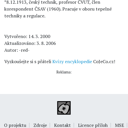
*8.12.1913, český technik, profesor ČVUT, člen
korespondent ČSAV (1960). Pracuje v oboru tepelné
techniky a regulace.
Vytvořeno: 14. 3. 2000
Aktualizováno: 3. 8. 2006
Autor: -red-
Vyzkoušejte si s přáteli
Kvízy encyklopedie
CoJeCo.cz!
Reklama:
O projektu
Zdroje
Kontakt
Licence příloh
MSE