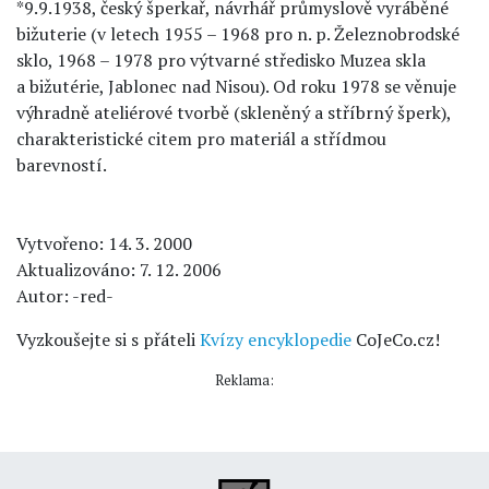
*9.9.1938, český šperkař, návrhář průmyslově vyráběné
bižuterie (v letech 1955 – 1968 pro n. p. Železnobrodské
sklo, 1968 – 1978 pro výtvarné středisko Muzea skla
a bižutérie, Jablonec nad Nisou). Od roku 1978 se věnuje
výhradně ateliérové tvorbě (skleněný a stříbrný šperk),
charakteristické citem pro materiál a střídmou
barevností.
Vytvořeno: 14. 3. 2000
Aktualizováno: 7. 12. 2006
Autor: -red-
Vyzkoušejte si s přáteli
Kvízy encyklopedie
CoJeCo.cz!
Reklama: