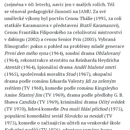
(zejména v 60. letech), navíc jen v malých rolích. Též
se věnoval pedagogické činnosti na JAMU. Za své
umělecké výkony byl poctěn Cenou Thálie (1995, za roli
statkáře Karamazova v představení
Bratři Karamazovi
),
Cenou Františka Filipovského za celoživotní mistrovství
v dabingu (2002) a cenou Senior Prix (2005). Vybraná
filmografie: pokus o pohled na problémy mladé generace
První den mého syna
(1964), soudní drama
Obžalovaný
(1964), rekonstrukce atentátu na Reinharda Heydricha
Atentát
(1964), špionážní drama
Anděl blažené smrti
(1965), společenská moralita
Stud
(1967), okupační
drama podle románu Eduarda Valenty
Jdi za zeleným
světlem
(TV 1968), komedie podle románu Kingsleyho
Amise
Šťastný Jim
(TV 1969), drama podle předlohy G. B.
Shawa
Candida
(TV 1969), kriminální drama
Očitý svědek
(TV 1970), lidová komedie
Dva muži hlásí příchod
(1975),
populární komediální seriál
Slovácko sa nesúdi
(TV
1975), komedie o začínajícím učiteli na venkovské škole
Kufr plný nadějí
(TV 1976), adaptace románu Ivana