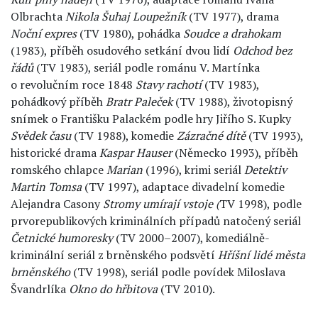
Olbrachta
Nikola Šuhaj Loupežník
(TV 1977), drama
Noční expres
(TV 1980), pohádka
Soudce a drahokam
(1983), příběh osudového setkání dvou lidí
Odchod bez
řádů
(TV 1983), seriál podle románu V. Martínka
o revolučním roce 1848
Stavy rachotí
(TV 1983),
pohádkový příběh
Bratr Paleček
(TV 1988), životopisný
snímek o Františku Palackém podle hry Jiřího S. Kupky
Svědek času
(TV 1988), komedie
Zázračné dítě
(TV 1993),
historické drama
Kaspar Hauser
(Německo 1993), příběh
romského chlapce
Marian
(1996), krimi seriál
Detektiv
Martin Tomsa
(TV 1997), adaptace divadelní komedie
Alejandra Casony
Stromy umírají vstoje (
TV 1998), podle
prvorepublikových kriminálních případů natočený seriál
Četnické humoresky
(TV 2000–2007), komediálně-
kriminální seriál z brněnského podsvětí
Hříšní lidé města
brněnského
(TV 1998), seriál podle povídek Miloslava
Švandrlíka
Okno do hřbitova
(TV 2010).