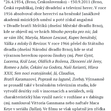
*26.4.1934, (Brno, Československo) – †30.9.2011 (Brno,
Česká republika), český divadelní a televizní herec. V roce
1956 absolvoval obor herectví na brněnské Janáčkově
akademii múzických umění a poté získal angažmá
v Divadle bratří Mrštíků (dnešní Městské divadlo Brno),
kde se objevil mj. ve hrách
Mnoho povyku pro nic
,
Jak
se vám líbí
,
Maryša
,
Manon Lescaut
,
Kupec benátský
,
Válka s mloky
či
Revizor
. V roce 1966 přešel do Státního
divadla (dnešní Národní divadlo Brno), kde se stal
výraznou hereckou oporou činohry (mj.
Peer Gynt
,
Lucerna
,
Král Lear
,
Oldřich a Božena
,
Zkrocení zlé ženy
,
Romeo a Julie
,
Čekání na Godota
,
Naši furianti
,
Hlava
XXII
,
Sen noci svatojánské
,
Já, Claudius
,
Bratři Karamazovi
,
Poprask na laguně
,
Zorba
). Významně
se prosadil také v brněnském televizním studiu, kde
vytvořil desítky rolí v inscenacích a seriálech, svůj
charakteristický hlas využil navíc v rozhlase a v dabingu
(mj. namlouval Vittoria Gassmana nebo naftaře Maca
Keye v seriálu
Dallas
). Ve filmu se však uplatnil jen zřídka