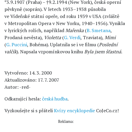
*3.9.1907 (Praha) – †9.2.1994 (New York), česká operní
pěvkyně (soprán). V letech 1933–1938 působila
ve Vídeňské státní opeře, od roku 1939 v USA (zvláště
v Metropolitan Opera v New Yorku, 1940–1956). Vynikla
v lyrických rolích, například
Mařenka
(
B. Smetana
,
Prodaná nevěsta),
Violetta
(
G. Verdi
, Traviata),
Mimi
(
G. Puccini
, Bohéma). Uplatnila se i ve filmu (
Poslední
valčík
). Napsala vzpomínkovou knihu
Byla jsem šťastná
.
Vytvořeno: 14. 3. 2000
Aktualizováno: 17. 7. 2007
Autor: -red-
Odkazující hesla:
česká hudba
.
Vyzkoušejte si s přáteli
Kvízy encyklopedie
CoJeCo.cz!
Reklama: