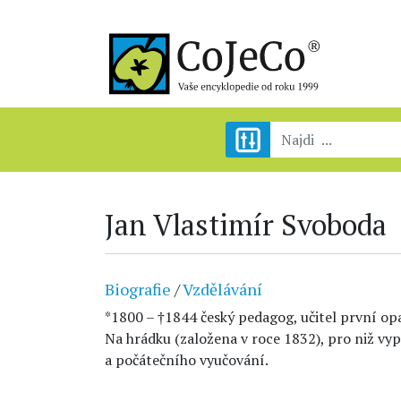
Jan Vlastimír Svoboda
Biografie
/
Vzdělávání
*1800 – †1844 český pedagog, učitel první opa
Na hrádku (založena v roce 1832), pro niž vy
a počátečního vyučování.