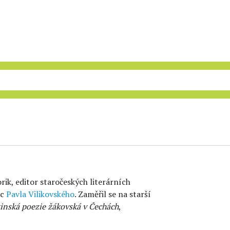
orik, editor staročeských literárních
ec
Pavla Vilikovského
. Zaměřil se na starší
inská poezie žákovská v Čechách
,