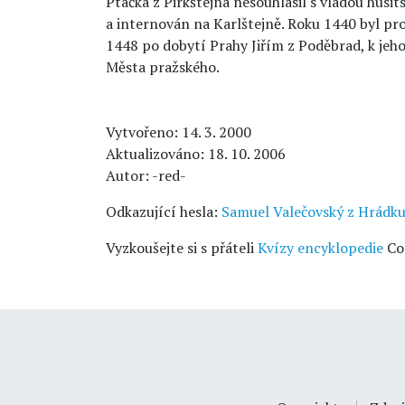
Ptáčka z Pirkštejna nesouhlasil s vládou husits
a internován na Karlštejně. Roku 1440 byl prop
1448 po dobytí Prahy Jiřím z Poděbrad, k jeh
Města pražského.
Vytvořeno: 14. 3. 2000
Aktualizováno: 18. 10. 2006
Autor: -red-
Odkazující hesla:
Samuel Valečovský z Hrádk
Vyzkoušejte si s přáteli
Kvízy encyklopedie
Co