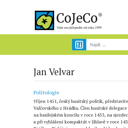
Jan Velvar
Politologie
†říjen 1451, český husitský politik, představ
Valčovského z Hrádku. Člen husitské delegace 
na basilejském koncilu v roce 1433, na sjezde
a při vyhlášení kompaktát v Jihlavě v roce 14