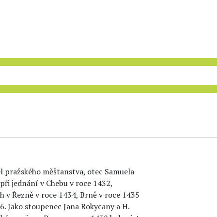
itel pražského měštanstva, otec Samuela
při jednání v Chebu v roce 1432,
ch v Řezně v roce 1434, Brně v roce 1435
36. Jako stoupenec Jana Rokycany a H.