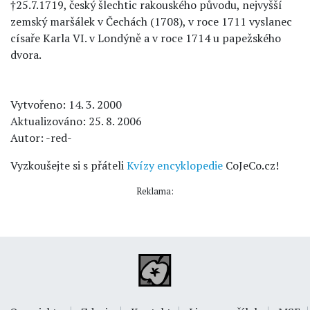
†25.7.1719, český šlechtic rakouského původu, nejvyšší
zemský maršálek v Čechách (1708), v roce 1711 vyslanec
císaře Karla VI. v Londýně a v roce 1714 u papežského
dvora.
Vytvořeno: 14. 3. 2000
Aktualizováno: 25. 8. 2006
Autor: -red-
Vyzkoušejte si s přáteli
Kvízy encyklopedie
CoJeCo.cz!
Reklama: