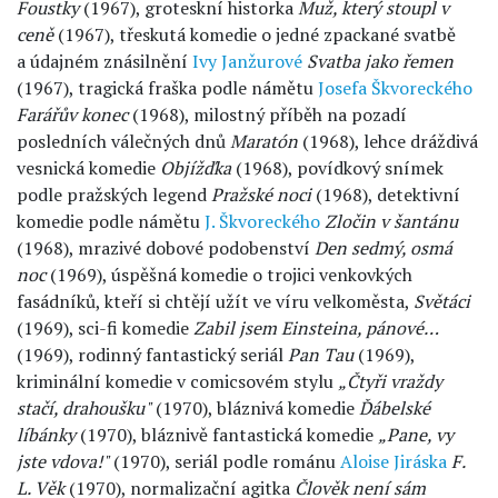
Foustky
(1967), groteskní historka
Muž, který stoupl v
ceně
(1967), třeskutá komedie o jedné zpackané svatbě
a údajném znásilnění
Ivy Janžurové
Svatba jako řemen
(1967), tragická fraška podle námětu
Josefa Škvoreckého
Farářův konec
(1968), milostný příběh na pozadí
posledních válečných dnů
Maratón
(1968), lehce dráždivá
vesnická komedie
Objížďka
(1968), povídkový snímek
podle pražských legend
Pražské noci
(1968), detektivní
komedie podle námětu
J. Škvoreckého
Zločin v šantánu
(1968), mrazivé dobové podobenství
Den sedmý, osmá
noc
(1969), úspěšná komedie o trojici venkovkých
fasádníků, kteří si chtějí užít ve víru velkoměsta,
Světáci
(1969), sci-fi komedie
Zabil jsem Einsteina, pánové…
(1969), rodinný fantastický seriál
Pan Tau
(1969),
kriminální komedie v comicsovém stylu
„Čtyři vraždy
stačí, drahoušku"
(1970), bláznivá komedie
Ďábelské
líbánky
(1970), bláznivě fantastická komedie
„Pane, vy
jste vdova!"
(1970), seriál podle románu
Aloise Jiráska
F.
L. Věk
(1970), normalizační agitka
Člověk není sám