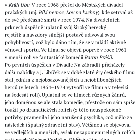
v
Králi Ubu
. V roce 1968 přešel do Městských divadel
pražských (mj.
Bílá nemoc
,
Lov na kachny
), kde setrval až
do své předčasné smrti v roce 1974. Na divadelních
prknech úspěšně uplatnil svůj široký herecký
rejstřík a navzdory silnější postavě udivoval svou
pohyblivostí, což bylo dáno tím, že se v mládí aktivně
věnoval sportu. Ve filmu se objevil poprvé v roce 1961
v menší roli ve fantastické komedii
Baron Prášil
.
Po prvních úspěších v Divadle Na zábradlí přicházely
další nabídky a J. Libíček se v době zlaté éry českého filmu
stal jedním z nejobsazovanějších a nejoblíbenějších
herců (v letech 1964–1974 vytvořil ve filmu a v televizi
na šedesát rolí). Uplatnil se ve filmech různých žánrů,
jeho doménou se ale stala komedie, přestože on sám spíše
toužil po dramatických rolích (z této neuspokojené
potřeby pramenila i jeho narušená psychika, což mělo za
následek i špatný zdravotní stav). Většinou se objevoval
ve vedlejších a menších, avšak nezapomenutelných rolích
ve filmech Václava Vorlíčka, Oldřicha Lipského