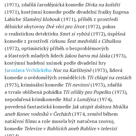
(1971), zdařilá čarodějnická komedie
Dívka na koštěti
(1971), kostýmní komedie podle divadelní frašky Eugena
Labiche
Slaměný klobouk
(1971), příběh z prostředí
dělnické ubytovny
Dvě věci pro život
(1972), pokus
o realistickou detektivku
Smrt si vybírá
(1972), úspěšná
komedie z prostředí cirkusu
Šest medvědů s Cibulkou
(1972), optimistický příběh o bezproblémových
a šťastných mladých lidech
Jakou barvu má láska
(1973),
kostýmní hudební snímek podle divadelní hry
Jaroslava Vrchlického
Noc na Karlštejně
(1973), lidová
komedie o uvědomělých zemědělcích
Tři chlapi na cestách
(
1973), kriminální komedie
Tři nevinní
(1973), zdařilá
a trvale oblíbená pohádka
Tři oříšky pro Popelku
(1973),
nepodařená krimikomedie
Muž z Londýna
(1974),
povedená fantastická komedie
Jak utopit
doktora Mráčka
aneb Konec vodníků v Čechách
(1974, zemřel během
natáčení filmu a role musela být natočena znovu),
komedie
Televize v Bublicích aneb
Bublice v televizi
(1974).