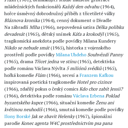
mládežnických funkcionářů
Každý den odvahu
(1964),
hořce úsměvný dobrodružný příběh z třicetileté války
Bláznova kronika
(1964), cenný dokument o Divadle
Na zábradlí
Mlha
(1966), nepovedená satira
Délka polibku
devadesát
(1965), dětský snímek
Káťa a krokodýl
(1965),
tragikomická anekdota podle povídky Milana Kundery
Nikdo se nebude smát
(1965), historka z vojenského
prostředí podle povídky
Milana Uhdeho
Souhvězdí Panny
(1965), drama
Třicet jedna ve stínu
(1965), detektivka
podle románu Václava Nývlta
5 miliónů svědků
(1965),
hořká komedie
Flám
(1966), secesí a
Franzem Kafkou
inspirovaná poetická tragikomedie
Hotel pro cizince
(1966), zdařilý pokus o český comics
Kdo chce zabít Jessii?
(1966), detektivka podle románu
Václava Erbena
Poklad
byzantského kupce
(1966), situační komedie
Ženu ani
květinou neuhodíš
(1966), smutná komedie podle povídky
Ilony Borské
Jak se zbavit Helenky
(1967), špionážní
parodie
Konec agenta W4C prostřednictvím psa pana