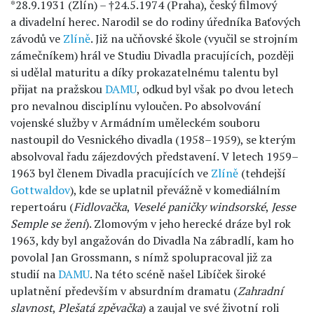
*28.9.1931 (Zlín) – †24.5.1974 (Praha), český filmový
a divadelní herec. Narodil se do rodiny úředníka Baťových
závodů ve
Zlíně
. Již na učňovské škole (vyučil se strojním
zámečníkem) hrál ve Studiu Divadla pracujících, později
si udělal maturitu a díky prokazatelnému talentu byl
přijat na pražskou
DAMU
, odkud byl však po dvou letech
pro nevalnou disciplínu vyloučen. Po absolvování
vojenské služby v Armádním uměleckém souboru
nastoupil do Vesnického divadla (1958–1959), se kterým
absolvoval řadu zájezdových představení. V letech 1959–
1963 byl členem Divadla pracujících ve
Zlíně
(tehdejší
Gottwaldov
), kde se uplatnil převážně v komediálním
repertoáru (
Fidlovačka
,
Veselé paničky
windsorské
,
Jesse
Semple se žení
). Zlomovým v jeho herecké dráze byl rok
1963, kdy byl angažován do Divadla Na zábradlí, kam ho
povolal Jan Grossmann, s nímž spolupracoval již za
studií na
DAMU
. Na této scéně našel Libíček široké
uplatnění především v absurdním dramatu (
Zahradní
slavnost
,
Plešatá zpěvačka
) a zaujal ve své životní roli