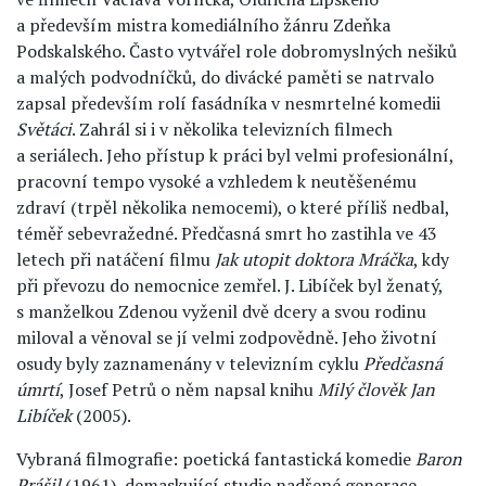
a především mistra komediálního žánru Zdeňka
Podskalského. Často vytvářel role dobromyslných nešiků
a malých podvodníčků, do divácké paměti se natrvalo
zapsal především rolí fasádníka v nesmrtelné komedii
Světáci
. Zahrál si i v několika televizních filmech
a seriálech. Jeho přístup k práci byl velmi profesionální,
pracovní tempo vysoké a vzhledem k neutěšenému
zdraví (trpěl několika nemocemi), o které příliš nedbal,
téměř sebevražedné. Předčasná smrt ho zastihla ve 43
letech při natáčení filmu
Jak utopit doktora Mráčka
, kdy
při převozu do nemocnice zemřel. J. Libíček byl ženatý,
s manželkou Zdenou vyženil dvě dcery a svou rodinu
miloval a věnoval se jí velmi zodpovědně. Jeho životní
osudy byly zaznamenány v televizním cyklu
Předčasná
úmrtí
, Josef Petrů o něm napsal knihu
Milý člověk Jan
Libíček
(2005).
Vybraná filmografie: poetická fantastická komedie
Baron
Prášil
(1961), demaskující studie nadšené generace